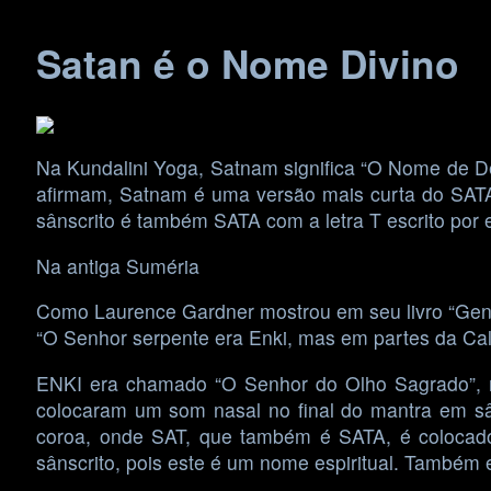
Skip
Satan é o Nome Divino
to
content
Na Kundalini Yoga, Satnam significa “O Nome de D
afirmam, Satnam é uma versão mais curta do SAT
sânscrito é também SATA com a letra T escrito por 
Na antiga Suméria
Como Laurence Gardner mostrou em seu livro “Genes
“O Senhor serpente era Enki, mas em partes da Cal
ENKI era chamado “O Senhor do Olho Sagrado”,
colocaram um som nasal no final do mantra em sâ
coroa, onde SAT, que também é SATA, é colocad
sânscrito, pois este é um nome espiritual. Também