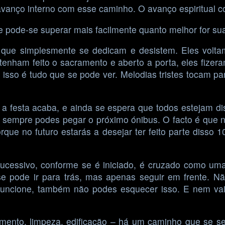
 avanço interno com esse caminho. O avanço espiritual 
e pode-se superar mais facilmente quanto melhor for s
s que simplesmente se dedicam e desistem. Eles volt
enham feito o sacramento e aberto a porta, eles fizera
isso é tudo que se pode ver. Melodias tristes tocam pa
e a festa acaba, e ainda se espera que todos estejam di
o sempre podes pegar o próximo ónibus. O facto é que n
rque no futuro estarás a desejar ter feito parte disso
 sucessivo, conforme se é iniciado, é cruzado como 
se pode ir para trás, mas apenas seguir em frente. N
uncione, também não podes esquecer isso. E nem vais
imento, limpeza, edificação – há um caminho que se s