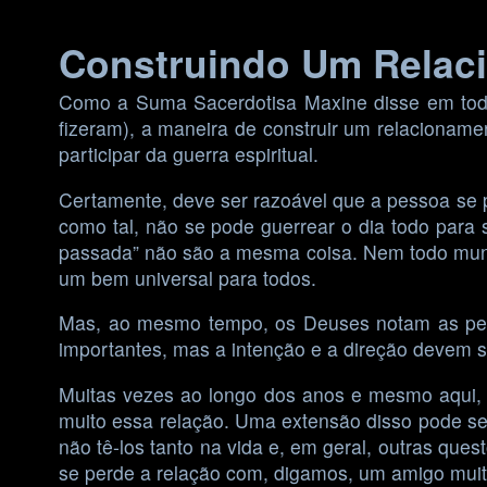
Skip
Construindo Um Relac
to
content
Como a Suma Sacerdotisa Maxine disse em tod
fizeram), a maneira de construir um relacioname
participar da guerra espiritual.
Certamente, deve ser razoável que a pessoa se p
como tal, não se pode guerrear o dia todo para
passada” não são a mesma coisa. Nem todo mundo
um bem universal para todos.
Mas, ao mesmo tempo, os Deuses notam as pes
importantes, mas a intenção e a direção devem 
Muitas vezes ao longo dos anos e mesmo aqui,
muito essa relação. Uma extensão disso pode se
não tê-los tanto na vida e, em geral, outras qu
se perde a relação com, digamos, um amigo mui