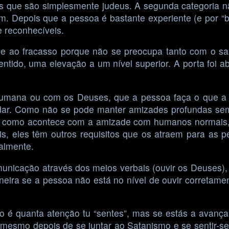
es que são simplesmente judeus. A segunda categoria 
m. Depois que a pessoa é bastante experiente (e por “b
e reconhecíveis.
se ao fracasso porque não se preocupa tanto com o sa
tido, uma elevação a um nível superior. A porta foi abe
humana ou com os Deuses, que a pessoa faça o que a o
dar. Como não se pode manter amizades profundas se
 Tal como acontece com a amizade com humanos normais,
 eles têm outros requisitos que os atraem para as p
almente.
nicação através dos meios verbais (ouvir os Deuses), 
eira se a pessoa não está no nível de ouvir corretamen
ão é quanta atenção tu “sentes”, mas se estás a avan
i mesmo depois de se juntar ao Satanismo e se sentir-