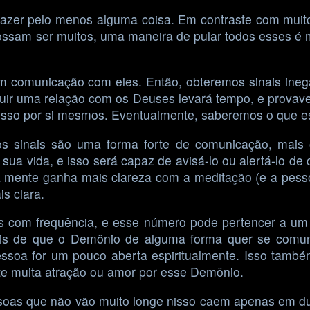
azer pelo menos alguma coisa. Em contraste com muit
sam ser muitos, uma maneira de pular todos esses é ma
 em comunicação com eles. Então, obteremos sinais ineg
truir uma relação com os Deuses levará tempo, e prova
o isso por si mesmos. Eventualmente, saberemos o que 
s sinais são uma forma forte de comunicação, mais 
 sua vida, e isso será capaz de avisá-lo ou alertá-lo de
a mente ganha mais clareza com a meditação (e a pes
s clara.
ês com frequência, e esse número pode pertencer a 
is de que o Demônio de alguma forma quer se comun
ssoa for um pouco aberta espiritualmente. Isso também
te muita atração ou amor por esse Demônio.
soas que não vão muito longe nisso caem apenas em du