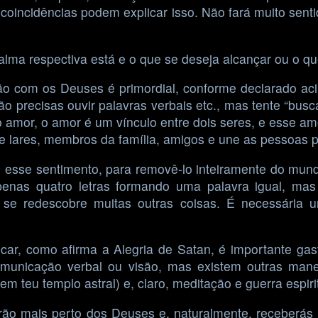
as coincidências podem explicar isso. Não fará muito sen
lma respectiva está e o que se deseja alcançar ou o que
o com os Deuses é primordial, conforme declarado aci
o precisas ouvir palavras verbais etc., mas tente “bus
o amor, o amor é um vínculo entre dois seres, e esse a
lares, membros da família, amigos e une as pessoas para 
 esse sentimento, para removê-lo inteiramente do mun
 Apenas quatro letras formando uma palavra igual, ma
 se redescobre muitas outras coisas. É necessári
ar, como afirma a Alegria de Satan, é importante gas
unicação verbal ou visão, mas existem outras manei
em teu templo astral) e, claro, meditação e guerra espiri
ão mais perto dos Deuses e, naturalmente, receberás m