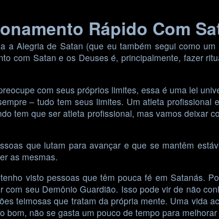
ionamento Rápido Com Sa
a a Alegria de Satan (que eu também segui como um 
nto com Satan e os Deuses é, principalmente, fazer rit
reocupe com seus próprios limites, essa é uma lei unive
 sempre – tudo tem seus limites. Um atleta profission
 tem que ser atleta profissional, mas vamos deixar co
soas que lutam para avançar e que se mantêm estávei
ser as mesmas.
 tenho visto pessoas que têm pouca fé em Satanás. P
r com seu Demônio Guardião. Isso pode vir de não conh
estões teimosas que tratam da própria mente. Uma vida 
to bom, não se gasta um pouco de tempo para melhorar