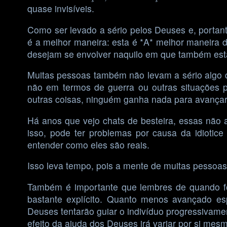
quase invisíveis.
Como ser levado a sério pelos Deuses e, portanto
é a melhor maneira: esta é *A* melhor maneira 
desejam se envolver naquilo em que também es
Muitas pessoas também não levam a sério algo 
não em termos de guerra ou outras situações p
outras coisas, ninguém ganha nada para avançar
Há anos que vejo chats de besteira, essas não
isso, pode ter problemas por causa da idiotic
entender como eles são reais.
Isso leva tempo, pois a mente de muitas pessoas
Também é importante que lembres de quando foi
bastante explícito. Quanto menos avançado es
Deuses tentarão guiar o indivíduo progressivam
efeito da ajuda dos Deuses irá variar por si mes