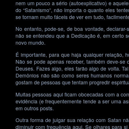
nem um pouco a sério (autoexplicativo) e aquel
do “Satanismo”, não importa o quanto eles tente
se tornam muito fáceis de ver em tudo, facilment
No entanto, pode-se, de boa vontade, declarar-
não se entendeu que a Dedicação é, em certo sen
novo mundo.
É importante, para que haja qualquer relação, 
Não se pode apenas receber, também deve-se 
Deuses. Fazes algo, eles farão algo de volta.
Demônios não são como seres humanos normais,
gostam de pessoas que tentam progredir espiritu
Muitas pessoas aqui ficam obcecadas com a comu
evidência (e frequentemente tende a ser uma asn
em outros posts.
Outra forma de julgar sua relação com Satan n
diminuir com frequência aqui. Se olhares para s