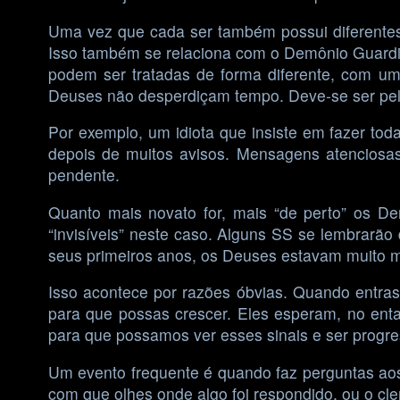
Uma vez que cada ser também possui diferente
Isso também se relaciona com o Demônio Guardi
podem ser tratadas de forma diferente, com um 
Deuses não desperdiçam tempo. Deve-se ser pelo
Por exemplo, um idiota que insiste em fazer to
depois de muitos avisos. Mensagens atenciosas
pendente.
Quanto mais novato for, mais “de perto” os De
“invisíveis” neste caso. Alguns SS se lembrar
seus primeiros anos, os Deuses estavam muito m
Isso acontece por razões óbvias. Quando entras
para que possas crescer. Eles esperam, no ent
para que possamos ver esses sinais e ser progre
Um evento frequente é quando faz perguntas aos
com que olhes onde algo foi respondido, ou o cl