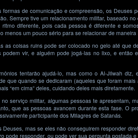
s formas de comunicação e compreensão, os Deuses po
ão. Sempre tive um relacionamento militar, baseado no
ritmo diferente, pois cada pessoa é diferente e somos
 menos um pouco sério para se relacionar de maneira 
das as coisas ruins pode ser colocado no gelo até que 
 podem vir, e alguém pode jogá-las no lixo, e então 
mônios tentarão ajudá-lo, mas como o Al-Jilwah diz, 
ão de que quando se dedicaram (aqueles que foram mais
ais “em cima” deles, cuidando deles mais diretamente.
 no serviço militar, algumas pessoas te apresentam, 
anto, que as pessoas avancem durante esta fase. O pro
ssivamente participante dos Milagres de Satanás.
 Deuses, mas se eles não conseguirem responder direta
ero pode responder, ou pode ver sua pergunta postada e