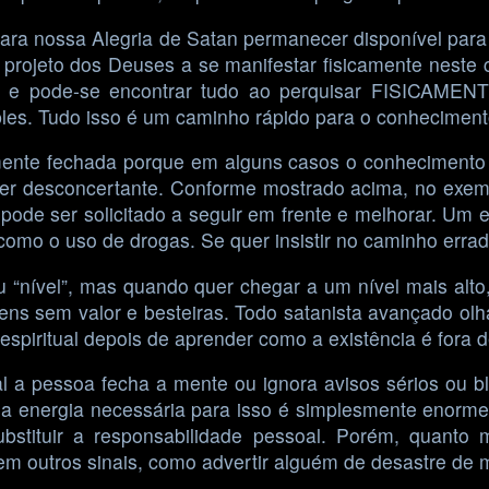
para nossa Alegria de Satan permanecer disponível para
projeto dos Deuses a se manifestar fisicamente neste c
o, e pode-se encontrar tudo ao perquisar FISICAMEN
ples. Tudo isso é um caminho rápido para o conhecimen
mente fechada porque em alguns casos o conhecimento
 ser desconcertante. Conforme mostrado acima, no exe
pode ser solicitado a seguir em frente e melhorar. Um 
como o uso de drogas. Se quer insistir no caminho errad
 “nível”, mas quando quer chegar a um nível mais alto
ens sem valor e besteiras. Todo satanista avançado ol
espiritual depois de aprender como a existência é fora d
ual a pessoa fecha a mente ou ignora avisos sérios ou 
s a energia necessária para isso é simplesmente enorm
stituir a responsabilidade pessoal. Porém, quanto m
em outros sinais, como advertir alguém de desastre de m