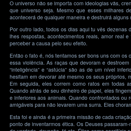
O universo não se importa com ideologias vãs, cre
que universo seja. Mesmo que esses milhares de
acontecerá de qualquer maneira e destruirá algun
Por outro lado, todos os dias aqui tu vês dezena
lhes respostas, acontecimentos reais, amor real e
perceber a causa pelo seu efeito.
Então o fato é, nós tentamos ser bons uns com os o
essa violência. As raças que devoram e destroem
“inteligência” e “astúcia” são as de um nível i
hesitam em devorar até mesmo os seus próprios, m
Em seguida, eles correm como ratos em todas as
Quando atrás de seu dinheiro de papel, eles finge
e inferiores aos animais. Quando confrontados ou 
amigáveis para não levarem uma surra. Eles choram
Esta foi e ainda é a primeira missão de cada cria
ponto de inventarmos ética. Os Deuses passaram-no
de verdade, devoção, fé etc. Ética como sacrifício 