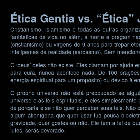
Skip
Ética Gentia vs. “Ética”
to
content
Cristianismo, islamismo e todas as outras organiz
fantásticas de vida no além, a morte e pregam n
(cristianismo) ou virgens de 9 anos para trepar 
inteligentes da realidade (sarcasmo). Sem mencionar
O ‘deus’ deles não existe. Eles clamam por ajuda e
para cura, nunca acontece nada. De 100 orações
energia espiritual para um propósito) ou devido à 
O próprio universo não está preocupado se algué
universo e as leis espirituais, e eles simplesment
de porcaria e se não quer perceber suas leis. Não 
algum alienígena que quer usar tua pouca bioeletri
gravidade, quer gostes ou não. Ele tem a lei de qu
lutes, serás devorado.