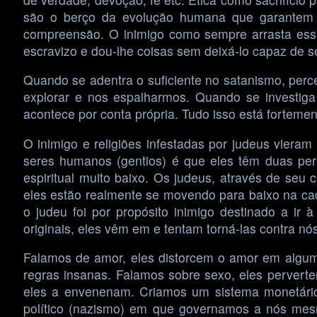
são o berço da evolução humana que garantem 
compreensão. O inimigo como sempre arrasta essas 
escravizo e dou-lhe coisas sem deixá-lo capaz de s
Quando se adentra o suficiente no satanismo, perceb
explorar e nos espalharmos. Quando se investiga
acontece por conta própria. Tudo isso está forteme
O inimigo e religiões infestadas por judeus vie
seres humanos (gentios) é que eles têm duas pe
espiritual muito baixo. Os judeus, através de seu
eles estão realmente se movendo para baixo na cad
o judeu foi por propósito inimigo destinado a ir 
originais, eles vêm em e tentam torná-las contra nó
Falamos de amor, eles distorcem o amor em algum
regras insanas. Falamos sobre sexo, eles perverte
eles a envenenam. Criamos um sistema monetário,
político (nazismo) em que governamos a nós mes