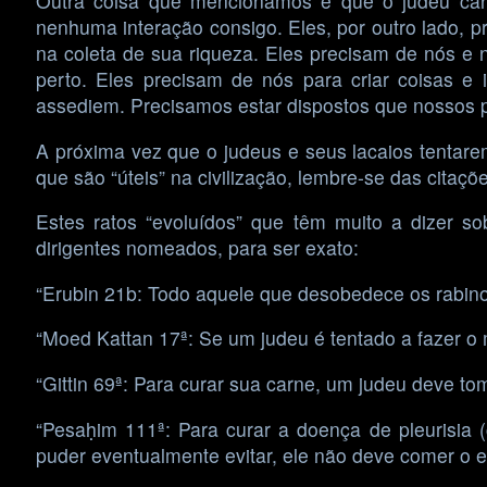
Outra coisa que mencionamos é que o judeu care
nenhuma interação consigo. Eles, por outro lado,
na coleta de sua riqueza. Eles precisam de nós e
perto. Eles precisam de nós para criar coisas e i
assediem. Precisamos estar dispostos que nossos 
A próxima vez que o judeus e seus lacaios tentar
que são “úteis” na civilização, lembre-se das citaç
Estes ratos “evoluídos” que têm muito a dizer so
dirigentes nomeados, para ser exato:
“Erubin 21b: Todo aquele que desobedece os rabino
“Moed Kattan 17ª: Se um judeu é tentado a fazer o m
“Gittin 69ª: Para curar sua carne, um judeu deve to
“Pesaḥim 111ª: Para curar a doença de pleurisia
puder eventualmente evitar, ele não deve comer o 