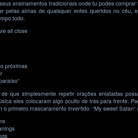
seus ensinamentos tradicionais onde tu podes comprar te
rar pelas almas de quaisquer entes queridos no céu, e
empo todo.
re all close
ão próximas
r
paraíso”
, de que simplesmente repetir orações enlatadas poss
ca eles colocaram algo oculto de trás para frente. Page
em o primeiro mascaramento invertido: “My sweet Satan”
ure
anings
ings