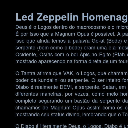
Skip
Led Zeppelin Homenag
to
content
Deus é o Logos dentro do macrocosmo e o micro
É por isso que a Magnum Opus é possível. A pal
isso que ainda temos a palavra Go-at (Bode) 
serpente (bem como o bode) eram uma e a mesma
Ocidente, Osíris com o boi Apis no Egito (Ptah
mostrado aparecendo na forma direta de um tour
O Tantra afirma que VAK, o Logos, que chamamo
poder da kundalini ou serpente. O ser inteiro f
Diabo é realmente DEVI, a serpente. Satan, em
diferentes maneiras, por vezes, como meio 
completo segurando um bastão da serpente da 
chamamos de Magnum Opus assim como os outr
mostrando seu status divino, lembrando que o
O Diabo é literalmente Deus, o Logos. Diabo é u