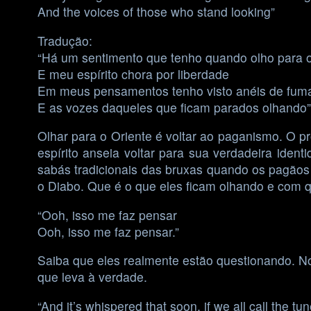
And the voices of those who stand looking”
Tradução:
“Há um sentimento que tenho quando olho para o
E meu espírito chora por liberdade
Em meus pensamentos tenho visto anéis de fuma
E as vozes daqueles que ficam parados olhando”
Olhar para o Oriente é voltar ao paganismo. O pr
espírito anseia voltar para sua verdadeira ide
sabás tradicionais das bruxas quando os pagão
o Diabo. Que é o que eles ficam olhando e com 
“Ooh, isso me faz pensar
Ooh, isso me faz pensar.”
Saiba que eles realmente estão questionando. No
que leva à verdade.
“And it’s whispered that soon, if we all call the tu