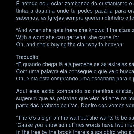
É notado aqui estar zombando do cristianismo e 
tinha a doutrina onde tu podes pagá-la para o
sabemos, as igrejas sempre querem dinheiro o t
“And when she gets there she knows if the stars a
With a word she can get what she came for
Oh, and she’s buying the stairway to heaven”
Tradução:
“E quando chega lá ela percebe se as estrelas s
Com uma palavra ela consegue o que veio busca
Oh, e ela está comprando uma escadaria para o 
Aqui eles estão zombando as mentiras cristãs
sugerem que as palavras que vêm adiante na músi
parte das práticas ocultas. Dentro dos versos v
“There’s a sign on the wall but she wants to be s
‘Cause you know sometimes words have two me
In the tree by the brook there’s a songbird who s