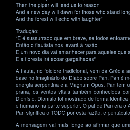
Then the piper will lead us to reason
And a new day will dawn for those who stand lon
And the forest will echo with laughter”
Tradução:
“E é sussurrado que em breve, se todos entoarm
Então o flautista nos levará à razão
E um novo dia vai amanhecer para aqueles que 
E a floresta irá ecoar gargalhadas”
A flauta, no folclore tradicional, vem da Gréci
base no imaginário do Diabo sobre Pan. Pan é 
energia serpentina e a Magnum Opus. Pan tem um
prana, os ventos vitais também conhecidos c
Dionísio. Dionísio foi mostrado de forma idênt
e humano na parte superior. O pai de Pan era o
Pan significa o TODO por esta razão, e pentác
A mensagem vai mais longe ao afirmar que uma