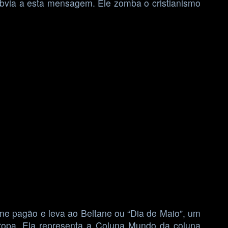
É óbvia a esta mensagem. Ele zomba o cristianismo
ume pagão e leva ao Beltane ou “Dia de Maio”, um
ropa. Ela representa a Coluna Mundo da coluna