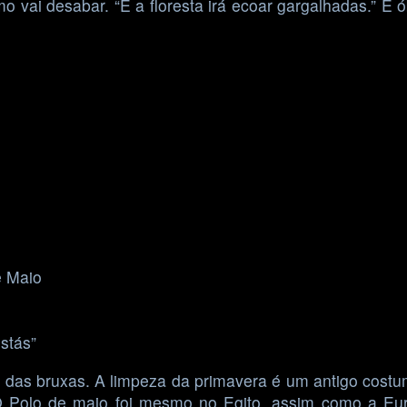
mo vai desabar. “E a floresta irá ecoar gargalhadas.” 
e Maio
stás”
al das bruxas. A limpeza da primavera é um antigo cost
 O Polo de maio foi mesmo no Egito, assim como a Eu