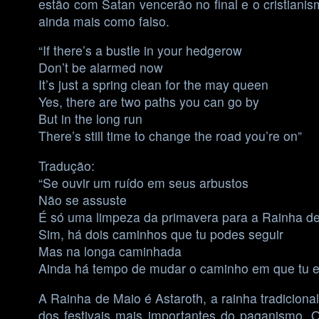
estão com Satan vencerão no final e o cristianis
ainda mais como falso.
“If there’s a bustle in your hedgerow
Don’t be alarmed now
It’s just a spring clean for the may queen
Yes, there are two paths you can go by
But in the long run
There’s still time to change the road you’re on”
Tradução:
“Se ouvir um ruído em seus arbustos
Não se assuste
É só uma limpeza da primavera para a Rainha d
Sim, há dois caminhos que tu podes seguir
Mas na longa caminhada
Ainda há tempo de mudar o caminho em que tu e
A Rainha de Maio é Astaroth, a rainha tradicion
dos festivais mais importantes do paganismo.