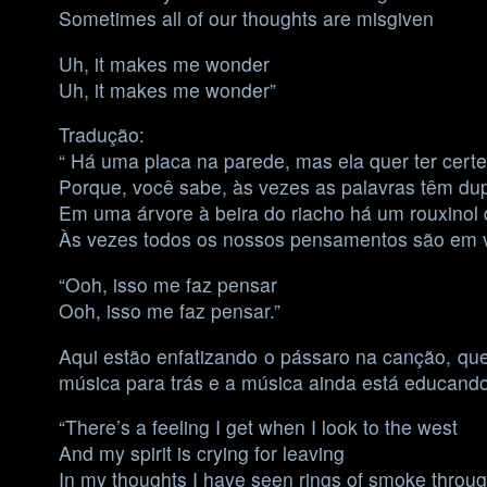
Sometimes all of our thoughts are misgiven
Uh, it makes me wonder
Uh, it makes me wonder”
Tradução:
“ Há uma placa na parede, mas ela quer ter cert
Porque, você sabe, às vezes as palavras têm dup
Em uma árvore à beira do riacho há um rouxinol
Às vezes todos os nossos pensamentos são em v
“Ooh, isso me faz pensar
Ooh, isso me faz pensar.”
Aqui estão enfatizando o pássaro na canção, que
música para trás e a música ainda está educando
“There’s a feeling I get when I look to the west
And my spirit is crying for leaving
In my thoughts I have seen rings of smoke throug