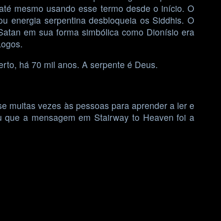
 até mesmo usando esse termo desde o início. O
u energia serpentina desbloqueia os Siddhis. O
 Satan em sua forma simbólica como Dionísio era
Logos.
erto, há 70 mil anos. A serpente é Deus.
se muitas vezes às pessoas para aprender a ler e
nou que a mensagem em Stairway to Heaven foi a