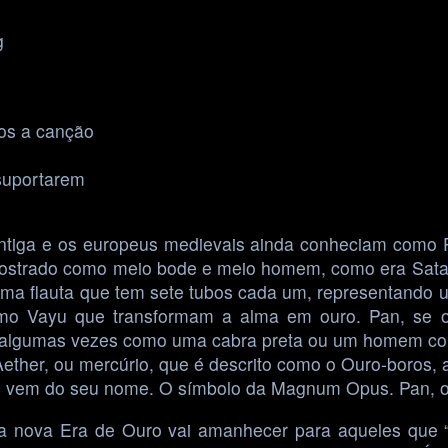
g
os a canção
suportarem
a antiga e os europeus medievais ainda conheciam como
mostrado como meio bode e meio homem, como era Sata
a flauta que tem sete tubos cada um, representando u
omo Vayu que transformam a alma em ouro. Pan, se o
ica algumas vezes como uma cabra preta ou um homem co
 Aether, ou mercúrio, que é descrito como o Ouro-boros
ulo vem do seu nome. O símbolo da Magnum Opus. Pan, o
 nova Era de Ouro vai amanhecer para aqueles que “r