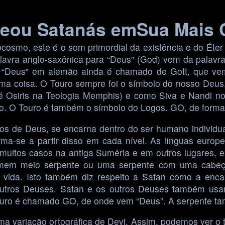
eou Satanás emSua Mais 
cosmo, este é o som primordial da existência e do Éte
avra anglo-saxônica para “Deus” (God) vem da palavra
e “Deus” em alemão ainda é chamado de Gott, que ve
 coisa. O Touro sempre foi o símbolo do nosso Deus,
 é Osiris na Teologia Memphis) e como Siva e Nandi no
o. O Touro é também o símbolo do Logos. GO, de forma
s de Deus, se encarna dentro do ser humano individual
orma-se a partir disso em cada nível. As línguas euro
 muitos casos na antiga Suméria e em outros lugares, 
homem meio serpente ou uma serpente com uma cab
vida. Isto também diz respeito a Satan como a enca
os Deuses. Satan e os outros Deuses também usam 
 Touro é chamado GO, de onde vem “Deus”. A serpente
ma variação ortográfica de Devi. Assim, podemos ver o t