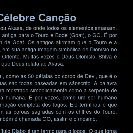
Célebre Canção
r ou Akasa, de onde todos os elementos emanam.
 antiga para o Touro e Bode (Goat), o GO. É por
m de Goat. Os antigos afirmam que o Touro e a
 em sua antiga imagem simbólica de Dionísio no
 Oriente. Muitas vezes o Deus Dionísio, Shiva é
 que Deus relata ao Akasa.
, como as 50 pétalas do corpo de Devi, que é o
peias são todas baseadas em sânscrito. A palavra
era mostrado simbolicamente como a serpente de
eça humana. E por vezes, como um ser humano
rnação completa dos logos. Ele terminou o que
as coroas sagradas com os chifres do Touro,
 também é chamada GO, assim é o mesmo.
ítulo Diabo é um termo para o logos. O que torna