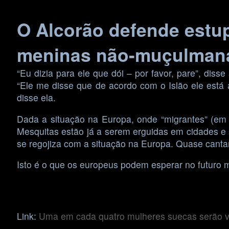
Skip
O Alcorão defende estup
to
content
meninas não-muçulman
“Eu dizia para ele que dói – por favor, pare”, dis
“Ele me disse que de acordo com o Islão ele está a
disse ela.
Dada a situação na Europa, onde “migrantes” (em 
Mesquitas estão já a serem erguidas em cidades e á
se regojiza com a situação na Europa. Quase cantan
Isto é o que os europeus podem esperar no futuro 
Link:
Uma em cada quatro mulheres suecas serão v