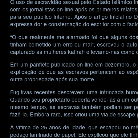
O uso de escravidão sexual pelo Estado Islâmico i
com os jornalistas on-line após os primeiros relatos
para seu público interno. Após o artigo inicial n
expressa dor e consternação do escritor com o fact
“O que realmente me alarmado foi que alguns dos
tinham cometido um erro ou mal”, escreveu o autor.
capturado as mulheres kafirah e levamo-nas como ove
Em um panfleto publicado on-line em dezembro, o D
explicação de que as escravos pertencem ao espó
outra propriedade após sua morte.
Fugitivas recentes descrevem uma intrincada buro
Quando seu proprietário poderia vendê-las a um out
mesmo tempo, as escravas também podiam ser po
fazê-lo. Embora raro, isso criou uma via de escape 
A vítima de 25 anos de idade, que escapou no mês 
pedaço laminado de papel. Ele explicou que ele ti