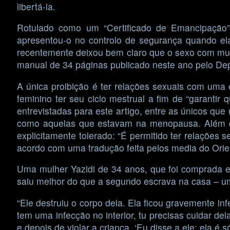
libertá-la.
Rotulado como um “Certificado de Emancipação”, 
apresentou-o no controlo de segurança quando ela 
recentemente deixou bem claro que o sexo com mul
manual de 34 páginas publicado neste ano pelo Dep
A única proibição é ter relações sexuais com uma 
feminino ter seu ciclo mestrual a fim de “garanti
entrevistadas para este artigo, entre as únicos q
como aquelas que estavam na menopausa. Além dis
explicitamente tolerado: “É permitido ter relações 
acordo com uma tradução feita pelos media do Orie
Uma mulher Yazidi de 34 anos, que foi comprada e
saiu melhor do que a segundo escrava na casa – um
“Ele destruiu o corpo dela. Ela ficou gravemente in
tem uma infecção no interior, tu precisas cuidar del
e depois de violar a criança. ‘Eu disse a ele: ela 