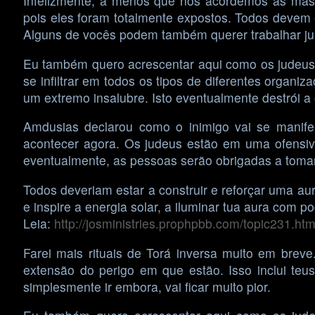
Infelizmente, a menos que nós acordemos as mas
pois eles foram totalmente expostos. Todos devem 
Alguns de vocês podem também querer trabalhar jun
Eu também quero acrescentar aqui como os judeus t
se infiltrar em todos os tipos de diferentes organi
um extremo insalubre. Isto eventualmente destrói a 
Amdusias declarou como o inimigo vai se manife
acontecer agora. Os judeus estão em uma ofensiv
eventualmente, as pessoas serão obrigadas a tomar
Todos deveriam estar a construir e reforçar uma au
e inspire a energia solar, a iluminar tua aura com 
Leia:
http://josministries.prophpbb.com/topic231.htm
Farei mais rituais de Torá inversa muito em bre
extensão do perigo em que estão. Isso inclui teus
simplesmente ir embora, vai ficar muito pior.