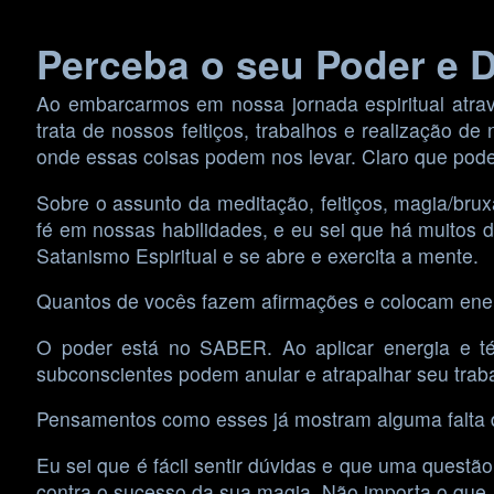
Skip
Perceba o seu Poder e D
to
content
Ao embarcarmos em nossa jornada espiritual atra
trata de nossos feitiços, trabalhos e realização de
onde essas coisas podem nos levar. Claro que pode 
Sobre o assunto da meditação, feitiços, magia/bruxar
fé em nossas habilidades, e eu sei que há muitos 
Satanismo Espiritual e se abre e exercita a mente.
Quantos de vocês fazem afirmações e colocam ener
O poder está no SABER. Ao aplicar energia e téc
subconscientes podem anular e atrapalhar seu traba
Pensamentos como esses já mostram alguma falta d
Eu sei que é fácil sentir dúvidas e que uma questã
contra o sucesso da sua magia. Não importa o que, 